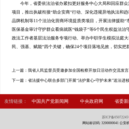
今年，省委依法治省办紧扣更好服务中心大局和回应群众
项目，推出执破衔接“助企安商”行动、深化违规异地执法和
11
品牌机制等
个法治化营商环境提质类项目，开展法律援助“市
6
医保基金审计守护群众看病就医“钱袋子”等
个民生权益法治守
政法工作者基层法治服务专项行动、举办中职学生模拟法庭大
24
民、强基、赋能”四个关键，确保
个项目落地见效，切实把群
上一篇：我省人民监督员受邀参加全国检察开放日活动作交流发言
下一篇：省法援中心联合多部门开展“法护童心•守护未来”送法进
友情链接：
中国共产党新闻网
中央政府网
省委新
苏ICP备0507224
网站标识码: 3200000041 公安机关