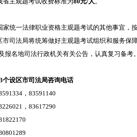
），我省主观题考试收费标准为
80元/人
。
年国家统一法律职业资格主观题考试的其他事宜，
区市司法局将统筹做好主观题考试组织和服务保
及报名地司法行政机关有关公告，认真复习备考
3个设区市司法局咨询电话
91334，83591140
26021，83617290
822170
801289