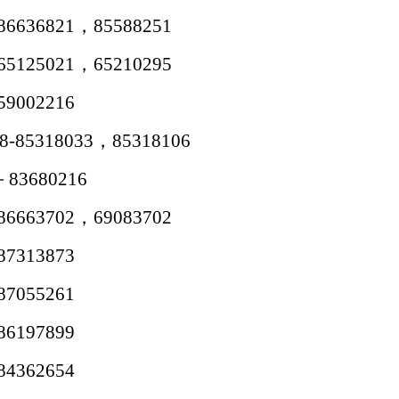
636821，85588251
125021，65210295
002216
5318033，85318106
3680216
663702，69083702
313873
055261
197899
362654