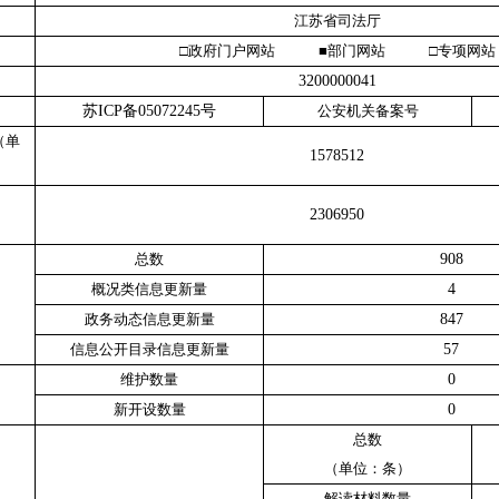
江苏省司法厅
□政府门户网站 ■部门网站 □专项网站
3200000041
苏
ICP
备
05072245
号
公安机关备案号
（单
1578512
2306950
总数
908
概况类信息更新量
4
政务动态信息更新量
847
信息公开目录信息更新量
57
维护数量
0
新开设数量
0
总数
（单位：条）
解读材料数量