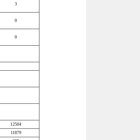
3
0
0
12504
11879