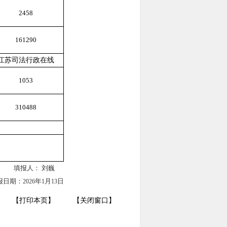
2458
161290
江苏司法行政在线
1053
310488
填报人： 刘巍
报日期：
年
月
日
2026
1
13
【打印本页】
【关闭窗口】