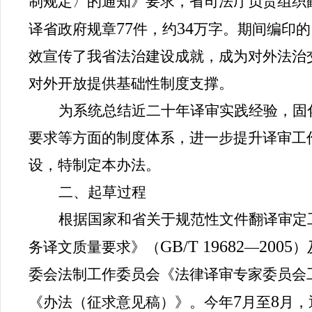
制规定〉的通知》要求，省司法厅负责组织
77
34
译省政府规章
件，约
万字。期间编印的
效宣传了我省法治建设成就，成为对外法治
对外开放提供基础性制度支撑。
为系统总结近二十年译审实践经验，固
要求等方面的制度体系，进一步提升译审工
设，特制定本办法。
二、起草过程
根据国家和省关于规范性文件翻译审定
GB/T 19682
2005
务译文质量要求》（
—
）
委会法制工作委员会《法律译审专家委员会
7
8
《办法（征求意见稿）》。今年
月至
月，