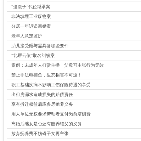
“遗腹子”代位继承案
非法填埋工业废物案
分居一年诉讼离婚案
老年人意定监护
胎儿接受赠与需具备哪些要件
“北雁云依”取名纠纷案
案例：未成年人打赏主播，父母可主张行为无效
禁止非法电捕鱼，生态损害不可逆！
职工基础疾病不影响工伤保险待遇的享受
出租房漏水造成损失的赔偿责任
享有拆迁权益后应多尽赡养义务
用人单位无权要求劳动者支付岗前培训费
离婚后继女是否还有赡养继父的义务
放弃抚养费不妨碍子女再主张