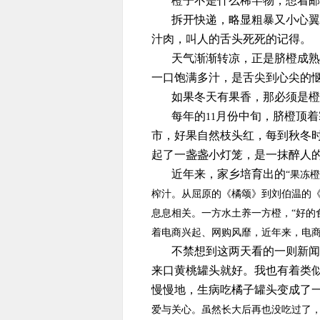
橙子不是什么稀罕物，想着邮
拆开快递，略显粗暴又小心翼
汁肉，叫人的舌头死死的记得。
天气渐渐转凉，正是脐橙成熟
一口饱满多汁，是舌尖到心尖的
如果冬天有果香，那必须是橙
每年的
月份中旬，脐橙顶着
11
市，好果自然枝头红，每到秋冬
起了一盏盏小灯笼，是一抹醉人
近年来，家乡培育出的
“果冻
榨汁。从屈原的《橘颂》到刘伯温的《
息息相关。一方水土养一方橙，“好的
着电商兴起、网购风靡，近年来，电
不禁想到这两天看的一则新闻
来口黄桃罐头就好。我也有着类
慢慢地，生病吃橘子罐头变成了
爱与关心。虽然长大后再也没吃过了