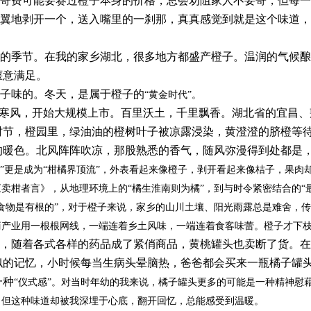
寄费可能要赛过橙子本身的价格，总会劝阻家人不要寄，但每一
翼地剥开一个，送入嘴里的一刹那，真真感觉到就是这个味道，
的季节。在我的家乡湖北，很多地方都盛产橙子。温润的气候酿
惬意满足。
子味的。冬天，是属于橙子的
“黄金时代”。
寒风，开始大规模上市。百里沃土，千里飘香。湖北省的宜昌、
时节，橙园里，绿油油的橙树叶子被凉露浸染，黄澄澄的脐橙等
的暖色。北风阵阵吹凉，那股熟悉的香气，随风弥漫得到处都是
橙”更是成为“柑橘界顶流”，外表看起来像橙子，剥开看起来像桔子，果
卖柑者言》，从地理环境上的“橘生淮南则为橘”，到与时令紧密结合的“
食物是有根的”，对于橙子来说，家乡的山川土壤、阳光雨露总是难舍，传
商产业用一根根网线，一端连着乡土风味，一端连着食客味蕾。橙子才下
，随着各式各样的药品成了紧俏商品，黄桃罐头也卖断了货。在
似的记忆，小时候每当生病头晕脑热，爸爸都会买来一瓶橘子罐
一种
“仪式感”。对当时年幼的我来说，橘子罐头更多的可能是一种精神慰
，但这种味道却被我深埋于心底，翻开回忆，总能感受到温暖。