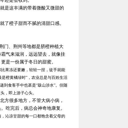
年还是会收到。
就是这丰满的带着微酸又微甜的
就了橙子甜而不腻的清甜口感。
荆门、荆州等地都是脐橙种植大
待霜气来滋润，远远望去，就像挂
，更是一份属于冬日的甜蜜。
肉却比果冻还要嫩，轻轻一捏，徒手就能
最是橙黄橘绿时”，农业总是与百姓生活
递到食客手中也甚是“跋山涉水”。但随
枝头，即上游子心头。
北方很多地方，不管大病小病，
头。吃完后，病总会神奇地康复。
藉，沁凉甘甜的每一口都饱含着父母的