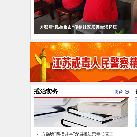
【世界读书日】女所组织民警开展“沐浴书香 学史明志 
方强所“民生集市”便捷社区居民生活起居
太湖所第100场青锋禁毒课堂走进苏州大学实验学校
泰州指导站春节前走访慰问困难照管对象家庭
女所恢复戒毒人员现场探访工作
戒治实务
更多
方强所“四措并举”深度推进禁毒防艾工...