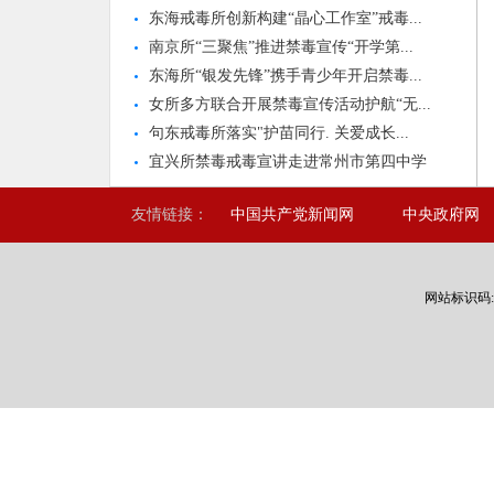
东海戒毒所创新构建“晶心工作室”戒毒...
南京所“三聚焦”推进禁毒宣传“开学第...
东海所“银发先锋”携手青少年开启禁毒...
女所多方联合开展禁毒宣传活动护航“无...
句东戒毒所落实"护苗同行. 关爱成长...
宜兴所禁毒戒毒宣讲走进常州市第四中学
友情链接：
中国共产党新闻网
中央政府网
网站标识码: 3