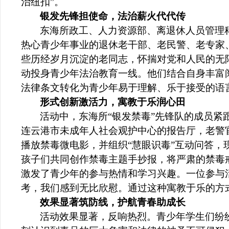
治纽扣”。
银发先锋担使命，法治薪火代代传
东海所政工、人力资源部、离退休人员管理
热心青少年事业的退休老干部、老民警、老专家、
些历经岁月沉淀的老同志，怀揣对党和人民的无
动投身青少年法治教育一线。他们结合自身丰富
法律条文转化为青少年易于理解、乐于接受的语
形式创新激活力，寓教于乐润心田
活动中，东海所“银发禁毒”先锋队的成员紧
连云港市未成年人社会观护中心
的报告厅，老警
播放禁毒微电影，并组织“慧眼识毒”互动问答，
孩子们共同创作禁毒主题手抄报，将严肃的禁毒
激发了青少年的参与热情和学习兴趣。一位参与
考，我们感到无比欣慰。通过这种寓教于乐的方
效果显著筑防线，护航青春助成长
活动效果显著，反响热烈。青少年学生们纷