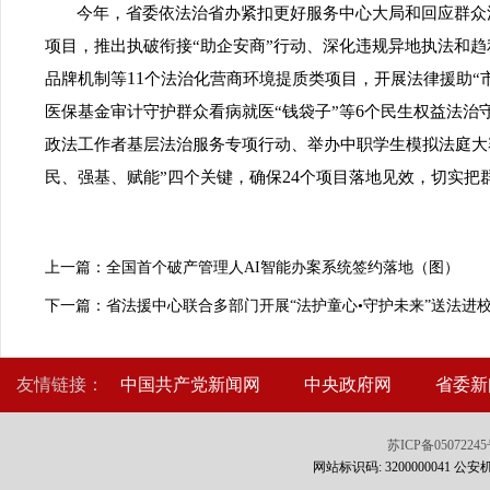
今年，省委依法治省办紧扣更好服务中心大局和回应群众
项目，推出执破衔接“助企安商”行动、深化违规异地执法和
11
品牌机制等
个法治化营商环境提质类项目，开展法律援助“市
6
医保基金审计守护群众看病就医“钱袋子”等
个民生权益法治守
政法工作者基层法治服务专项行动、举办中职学生模拟法庭大
24
民、强基、赋能”四个关键，确保
个项目落地见效，切实把群
上一篇：全国首个破产管理人AI智能办案系统签约落地（图）
下一篇：省法援中心联合多部门开展“法护童心•守护未来”送法进
友情链接：
中国共产党新闻网
中央政府网
省委新
苏ICP备0507224
网站标识码: 3200000041 公安机关