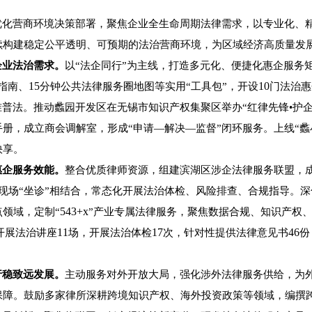
优化营商环境决策部署，聚焦企业全生命周期法律需求，以专业化、
续构建稳定公平透明、可预期的法治营商环境，为区域经济高质量发
企业法治需求。
以“法企同行”为主线，打造多元化、便捷化惠企服务
15
10
指南、
分钟公共法律服务圈地图等实用“工具包”，开设
门法治惠
准普法。推动蠡园开发区在无锡市知识产权集聚区举办“红律先锋•护
册，成立商会调解室，形成“申请—解决—监督”闭环服务。上线“蠡
快享。
惠企服务效能。
整合优质律师资源，组建滨湖区涉企法律服务联盟，成
现场“坐诊”相结合，常态化开展法治体检、风险排查、合规指导。
543+x
领域，定制“
”产业专属法律服务，聚焦数据合规、知识产权
11
17
46
开展法治讲座
场，开展法治体检
次，针对性提供法律意见书
份
行稳致远发展。
主动服务对外开放大局，强化涉外法律服务供给，为
保障。鼓励多家律所深耕跨境知识产权、海外投资政策等领域，编撰