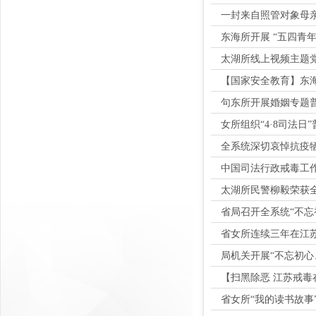
一封来自照管对象母
东海所开展 “五四青
太湖所线上视频主题
【国家安全教育】东海
句东所开展婚姻专题
女所组织“4·8司法日
全系统深切哀悼抗疫
中国司法行政戒毒工
太湖所民警柳毅荣获全
省局召开全系统“不
省女所连续三年在江
局机关开展“不忘初心
【扫黑除恶 江苏戒
省女所“我的读书故事