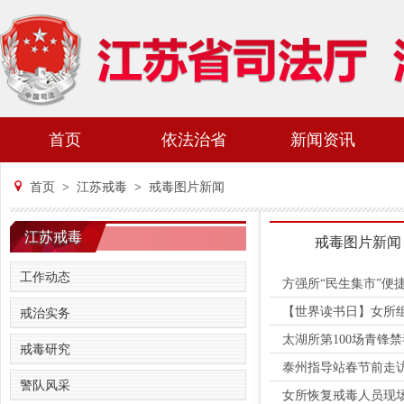
首页
依法治省
新闻资讯
首页
>
江苏戒毒
>
戒毒图片新闻
江苏戒毒
戒毒图片新闻
工作动态
方强所“民生集市”便
【世界读书日】女所组
戒治实务
太湖所第100场青锋
戒毒研究
泰州指导站春节前走
警队风采
女所恢复戒毒人员现