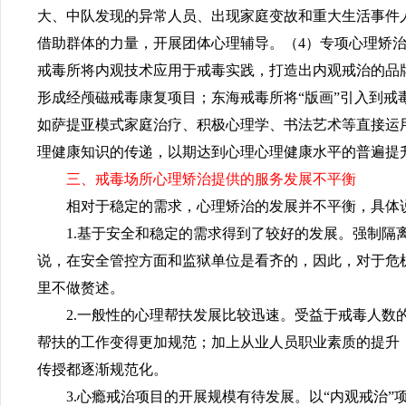
大、中队
发现的异常人员、出现家庭变故和重大生活事件
借助群体的力量，开展团体心理辅导。（4）专项心理矫
戒毒所将内观技术应用于戒毒实践，打造出内观戒治的品
形成经颅磁戒毒康复项目；东海戒毒所将“版画”引入到
如萨提亚模式家庭治疗、积极心理学、书法艺术等直接运
理健康知识的传递，以期达到心理心理健康水平的普遍提
三、戒毒场所心理矫治提供的服务发展不平衡
相对于稳定的需求，心理矫治的发展并不平衡，具体
1.基于安全和稳定的需求得到了
较
好的发展。强制隔
说，在安全管控方面和监狱单位是看齐的，因此，对于危
里不做赘述。
2.一般性的心理帮扶发展比较迅速。受益于戒毒人
帮扶的工作变得更加规范；加上从业人员职业素质的提升
传授都逐渐规范化。
3.心瘾戒治项目的开展规模有待发展。以“内观戒治