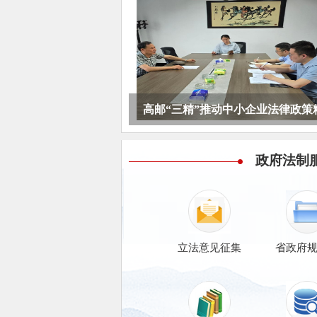
我省人民监督员受邀参加全国检察
高邮“三精”推动中小企业法律政策
全国首个破产管理人AI智能办案
镇江发布“法润商•益企行”司法行政
滨湖全力打造涉企法律服务新高地
政府法制
立法意见征集
省政府