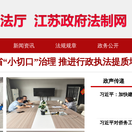
新闻资讯
法规规章
政务公开
省“小切口”治理 推进行政执法提质
政声传递
习近平：加快
习近平对侨务