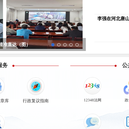
李强在河北唐山
开放日活动作交流发言
精准直达（图）
系统签约落地（图）
服务中小微企业九...
（图）
服务
公
12348法网
政
规章库
行政复议指南