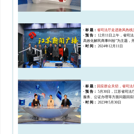
· 标 题：
省司法厅走进政风热线
· 预 告：
12月11日上午，省
高效化解民商事纠纷”为主题，
· 时 间：
2024年12月11日
· 标 题：
回应群众关切，省司法
· 预 告：
5月30日，江苏省司
服务、公证办理等方面问题回应
· 时 间：
2023年5月30日