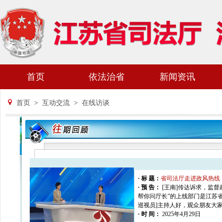
首页
依法治省
新闻资讯
首页
>
互动交流
>
在线访谈
· 标 题：
省司法厅走进政风热线
· 预 告：
[王南]传达诉求，监
帮你问厅长”的上线部门是江苏
巡视员]主持人好，观众朋友大家
· 时 间：
2025年4月29日