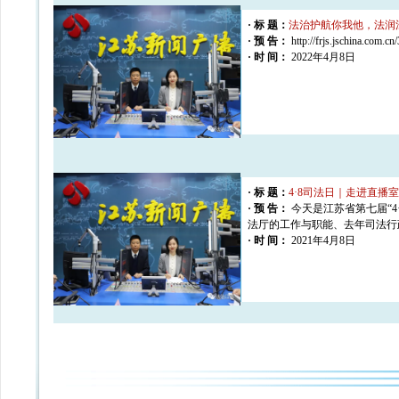
· 标 题：
法治护航你我他，法润
· 预 告：
http://frjs.jschina.com.
· 时 间：
2022年4月8日
· 标 题：
4·8司法日｜走进直播
· 预 告：
今天是江苏省第七届“
法厅的工作与职能、去年司法行
· 时 间：
2021年4月8日